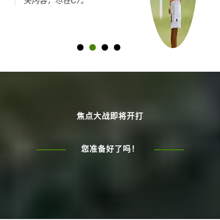
焦点大战即将开打
您准备好了吗！