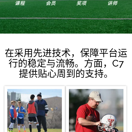
课程
会员
奖项
讲师
在采用先进技术，保障平台运
行的稳定与流畅。方面，C7
提供贴心周到的支持。