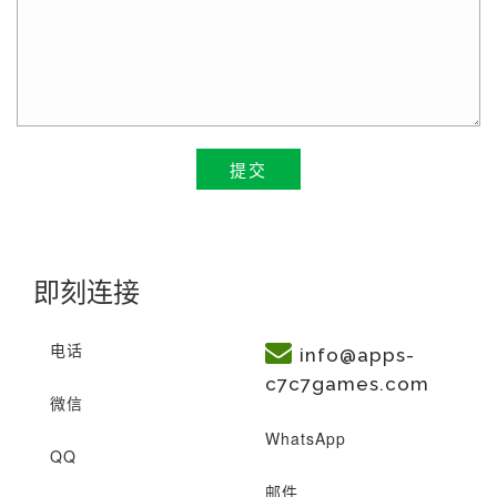
即刻连接
电话
info@apps-
c7c7games.com
微信
WhatsApp
QQ
邮件